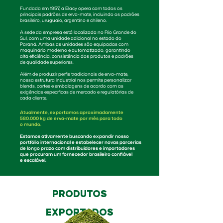
Fundada em 1957, a Elacy opera com todos os
principais padrões de erva-mate, incluindo os padrões
brasileiro, uruguaio, argentino e chileno.
A sede da empresa está localizada no Rio Grande do
Sul, com uma unidade adicional no estado do
Paraná. Ambas as unidades são equipadas com
maquinário moderno e automatizado, garantindo
alta eficiência, consistência dos produtos e padrões
de qualidade superiores.
Além de produzir perfis tradicionais de erva-mate,
nossa estrutura industrial nos permite personalizar
blends, cortes e embalagens de acordo com as
exigências específicas de mercado e regulatórias de
cada cliente.
Atualmente, exportamos aproximadamente
580.000 kg de erva-mate por mês para todo
o mundo.
Estamos ativamente buscando expandir nosso
portfólio internacional e estabelecer novas parcerias
de longo prazo com distribuidores e importadores
que procuram um fornecedor brasileiro confiável
e escalável.
PRODUTOS
EXPORTADOS