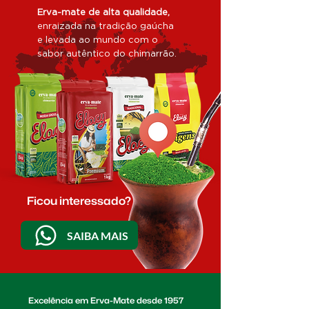
Erva-mate de alta qualidade,
enraizada na tradição gaúcha
e levada ao mundo com o
sabor autêntico do chimarrão.
Ficou interessado?
SAIBA MAIS
Excelência em Erva-Mate desde 1957