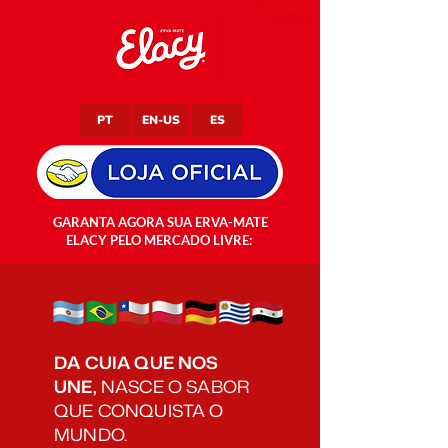
PT
EN-US
ES
GARANTA AGORA SUA ERVA-MATE
ELACY PELO MERCADO LIVRE:
DA CUIA QUE NOS
UNE,
NASCE O SABOR
QUE CONQUISTA O
MUNDO.