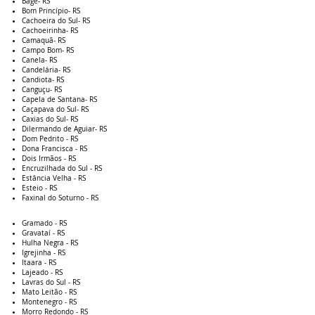
Bagé- RS
Bom Princípio- RS
Cachoeira do Sul- RS
Cachoeirinha- RS
Camaquã- RS
Campo Bom- RS
Canela- RS
Candelária- RS
Candiota- RS
Canguçu- RS
Capela de Santana- RS
Caçapava do Sul- RS
Caxias do Sul- RS
Dilermando de Aguiar- RS
Dom Pedrito - RS
Dona Francisca - RS
Dois Irmãos - RS
Encruzilhada do Sul - RS
Estância Velha - RS
Esteio - RS
Faxinal do Soturno - RS
Gramado - RS
Gravataí - RS
Hulha Negra - RS
Igrejinha - RS
Itaara - RS
Lajeado - RS
Lavras do Sul - RS
Mato Leitão - RS
Montenegro - RS
Morro Redondo - RS